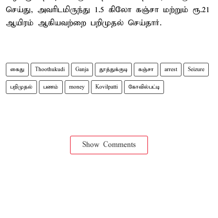
செய்து, அவரிடமிருந்து 1.5 கிலோ கஞ்சா மற்றும் ரூ.21
ஆயிரம் ஆகியவற்றை பறிமுதல் செய்தார்.
கைது
Thoothukudi
Ganja
தூத்துக்குடி
கஞ்சா
arrest
Seizure
பறிமுதல்
பணம்
money
Kovilpatti
கோவில்பட்டி
Show Comments