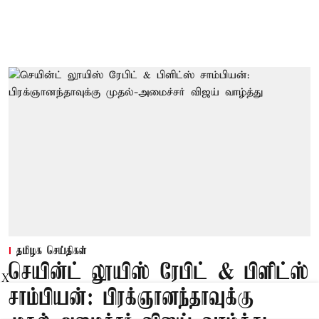
தமிழக செய்திகள்
செயின்ட் லூயிஸ் ரேபிட் & பிளிட்ஸ்
X
சாம்பியன்: பிரக்ஞானந்தாவுக்கு