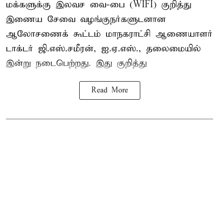
மக்களுக்கு இலவச வை-பை (WIFI) குறித்து
இணைய சேவை வழங்குநர்களுடனான
ஆலோசணைக் கூட்டம் மாநகராட்சி ஆணையாளர்
டாக்டர் ஜி.எஸ்.சமீரன், ஐ.ஏ.எஸ்., தலைமையில்
இன்று நடைபெற்றது. இது குறித்து
Read More