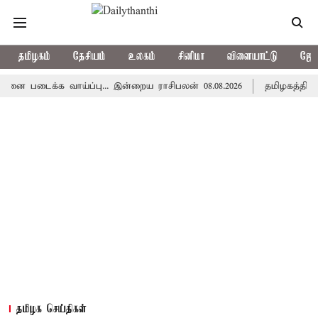
தமிழகம்
தேசியம்
உலகம்
சினிமா
விளையாட்டு
ஜோத
க்க வாய்ப்பு... இன்றைய ராசிபலன் 08.08.2026
தமிழகத்தில் இன்று
தமிழக செய்திகள்