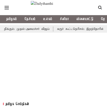
தமிழகம்
தேசியம்
உலகம்
சினிமா
விளையாட்டு
ஜோத
ம்: முதல்-அமைச்சர் விஜய்
கரூர் கூட்டநெரிசல்: இறந்தோரின் குடும்பத
தமிழக செய்திகள்