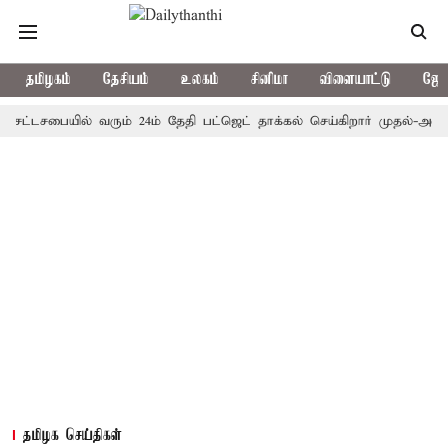
தமிழகம்
தேசியம்
உலகம்
சினிமா
விளையாட்டு
ஜோத
்டசபையில் வரும் 24ம் தேதி பட்ஜெட் தாக்கல் செய்கிறார் முதல்-அமைச்சர் ர
தமிழக செய்திகள்