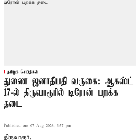
தமிழக செய்திகள்
துணை ஜனாதிபதி வருகை: ஆகஸ்ட்
17-ல் திருவாரூரில் டிரோன் பறக்க
தடை
Published on
:
07 Aug 2026, 3:57 pm
திருவாரூர்,