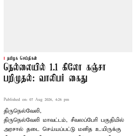
தமிழக செய்திகள்
நெல்லையில் 1.1 கிலோ கஞ்சா
பறிமுதல்: வாலிபர் கைது
Published on
:
07 Aug 2026, 4:26 pm
திருநெல்வேலி,
திருநெல்வேலி
மாவட்டம், சீவலப்பேரி பகுதியில்
அரசால் தடை செய்யப்பட்டு மனித உயிருக்கு