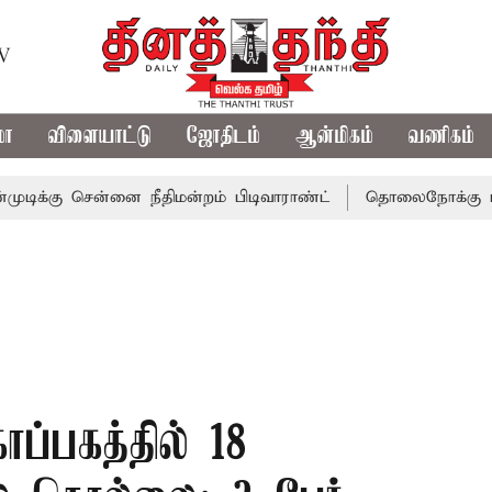
TV
மா
விளையாட்டு
ஜோதிடம்
ஆன்மிகம்
வணிகம்
சென்னை நீதிமன்றம் பிடிவாராண்ட்
தொலைநோக்கு பார்வையுடன
ப்பகத்தில் 18