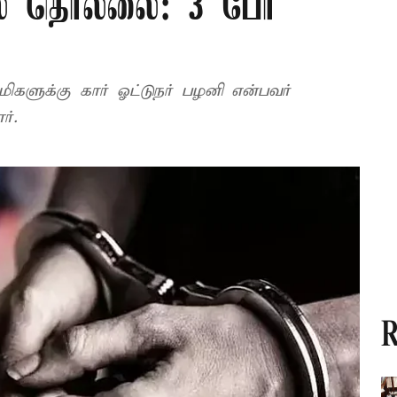
யல் தொல்லை: 3 பேர்
மிகளுக்கு கார் ஓட்டுநர் பழனி என்பவர்
்.
R