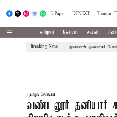
E-Paper
DTNEXT
Thanthi 
தமிழகம்
தேசியம்
உலகம்
சினி
Breaking News
அமைச்சர் விஜய் அழைப்பு
முன்னாள் அமைச்சர் பொன்முடிக்கு 
தமிழக செய்திகள்
வண்டலூர் தனியார் கா