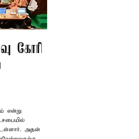
்வு கோரி
்
ம் என்று
டசபையில்
உள்ளார். அதன்
வேற்றுவதற்கு