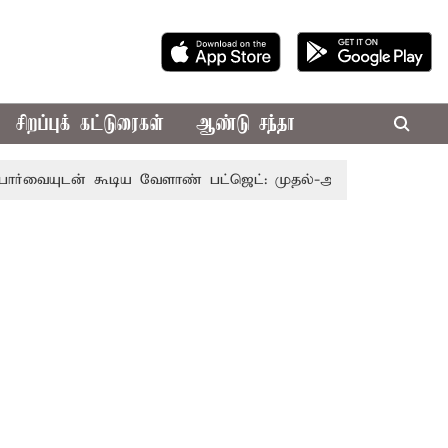
சிறப்புக் கட்டுரைகள்
ஆண்டு சந்தா
் கூடிய வேளாண் பட்ஜெட்: முதல்-அமைச்சர் விஜய்
தமிழக 