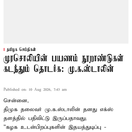
தமிழக செய்திகள்
முரசொலியின் பயணம் நூறாண்டுகள்
கடந்தும் தொடர்க: மு.க.ஸ்டாலின்
Published on
:
10 Aug 2026, 7:43 am
சென்னை,
திமுக தலைவர் மு.க.ஸ்டாலின் தனது எக்ஸ்
தளத்தில் பதிவிட்டு இருப்பதாவது;
”கழக உடன்பிறப்புகளின் இதயத்துடிப்பு -