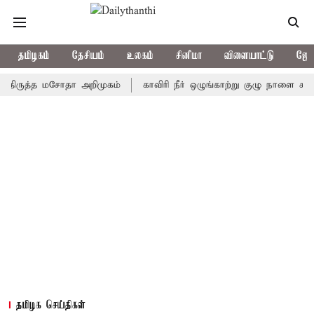
தமிழகம்
தேசியம்
உலகம்
சினிமா
விளையாட்டு
ஜோத
ுத்த மசோதா அறிமுகம்
காவிரி நீர் ஒழுங்காற்று குழு நாளை கூடுகிறது
தமிழக செய்திகள்