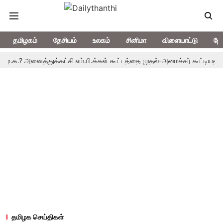
தமிழகம்
தேசியம்
உலகம்
சினிமா
விளையாட்டு
ஜோ
க.? அனைத்துக்கட்சி எம்.பி.க்கள் கூட்டத்தை முதல்-அமைச்சர் கூட்டியதன் ப
தமிழக செய்திகள்