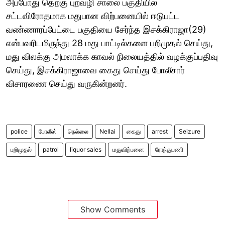
அப்போது தெற்கு புறவழி சாலை பகுதியில்
சட்டவிரோதமாக மதுபான விற்பனையில் ஈடுபட்ட
வண்ணாரப்பேட்டை பகுதியை சேர்ந்த இசக்கிராஜா(29)
என்பவரிடமிருந்து 28 மது பாட்டில்களை பறிமுதல் செய்து,
மது விலக்கு அமலாக்க காவல் நிலையத்தில் வழக்குப்பதிவு
செய்து, இசக்கிராஜாவை கைது செய்து போலீசார்
விசாரணை செய்து வருகின்றனர்.
police
போலீஸ்
நெல்லை
Nellai
கைது
arrest
Seizure
பறிமுதல்
patrol
liquor sales
மதுவிற்பனை
ரோந்துபணி
Show Comments