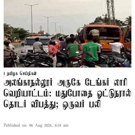
தமிழக செய்திகள்
அலங்காநல்லூர் அருகே டேங்கர் லாரி
வெறியாட்டம்: மதுபோதை ஓட்டுநரால்
தொடர் விபத்து; ஒருவர் பலி
Published on
:
06 Aug 2026, 6:18 am