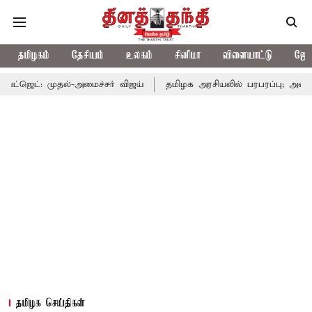
தமிழகம்
தேசியம்
உலகம்
சினிமா
விளையாட்டு
ஜோத
தல்-அமைச்சர் விஜய்
தமிழக அரசியலில் பரபரப்பு; அமைச்சர் ஆனந்த்
தமிழக செய்திகள்