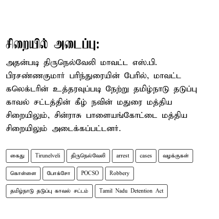
சிறையில் அடைப்பு:
அதன்படி திருநெல்வேலி மாவட்ட எஸ்.பி.
பிரசண்ணகுமார் பரிந்துரையின் பேரில், மாவட்ட
கலெக்டரின் உத்தரவுப்படி நேற்று தமிழ்நாடு தடுப்பு
காவல் சட்டத்தின் கீழ் நவின் மதுரை மத்திய
சிறையிலும், சின்ராசு பாளையங்கோட்டை மத்திய
சிறையிலும் அடைக்கப்பட்டனர்.
கைது
Tirunelveli
திருநெல்வேலி
arrest
cases
வழக்குகள்
கொள்ளை
போக்சோ
POCSO
Robbery
தமிழ்நாடு தடுப்பு காவல் சட்டம்
Tamil Nadu Detention Act