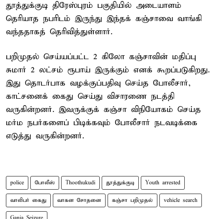
தூத்துக்குடி திரேஸ்புரம் பகுதியில் அடையாளம்
தெரியாத நபரிடம் இருந்து இந்தக் கஞ்சாவை வாங்கி
வந்ததாகத் தெரிவித்துள்ளார்.
பறிமுதல் செய்யப்பட்ட 2 கிலோ கஞ்சாவின் மதிப்பு
சுமார் 2 லட்சம் ரூபாய் இருக்கும் எனக் கூறப்படுகிறது.
இது தொடர்பாக வழக்குப்பதிவு செய்த போலீசார்,
காட்சனைக் கைது செய்து விசாரணை நடத்தி
வருகின்றனர். இவருக்குக் கஞ்சா விநியோகம் செய்த
மர்ம நபர்களைப் பிடிக்கவும் போலீசார் நடவடிக்கை
எடுத்து வருகின்றனர்.
police
போலீஸ்
Thoothukudi
தூத்துக்குடி
Youth arrested
வாலிபர் கைது
வாகன சோதனை
கஞ்சா பறிமுதல்
vehicle search
Ganja Seizure