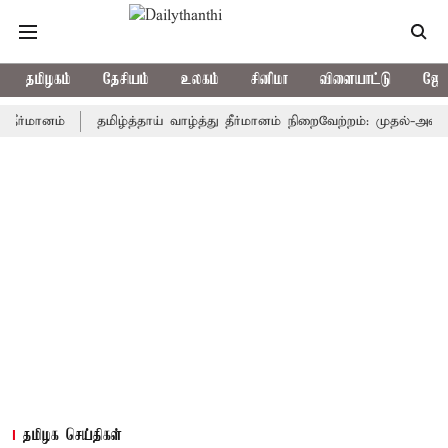
தமிழகம்
தேசியம்
உலகம்
சினிமா
விளையாட்டு
ஜோத
னம்
தமிழ்த்தாய் வாழ்த்து தீர்மானம் நிறைவேற்றம்: முதல்-அமைச்சர் வ
தமிழக செய்திகள்