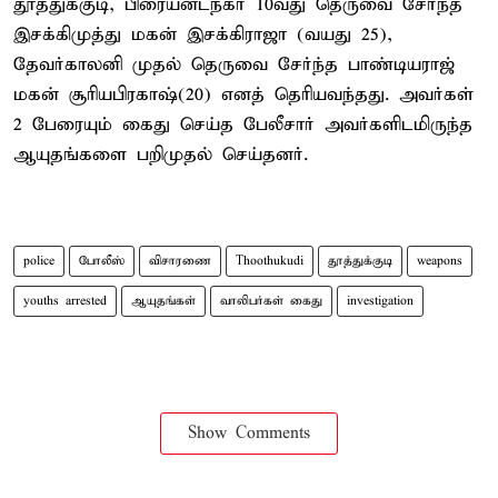
தூத்துக்குடி, பிரையன்ட்நகர் 10வது தெருவை சேர்ந்த
இசக்கிமுத்து மகன் இசக்கிராஜா (வயது 25),
தேவர்காலனி முதல் தெருவை சேர்ந்த பாண்டியராஜ்
மகன் சூரியபிரகாஷ்(20) எனத் தெரியவந்தது. அவர்கள்
2 பேரையும் கைது செய்த பேலீசார் அவர்களிடமிருந்த
ஆயுதங்களை பறிமுதல் செய்தனர்.
police
போலீஸ்
விசாரணை
Thoothukudi
தூத்துக்குடி
weapons
youths arrested
ஆயுதங்கள்
வாலிபர்கள் கைது
investigation
Show Comments