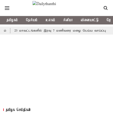
தமிழகம்
தேசியம்
உலகம்
சினிமா
விளையாட்டு
ஜோத
23 மாவட்டங்களில் இரவு 7 மணிவரை மழை பெய்ய வாய்ப்பு
கொரிய
தமிழக செய்திகள்