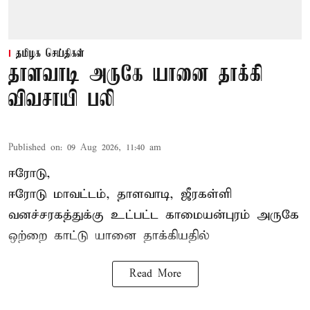
தமிழக செய்திகள்
தாளவாடி அருகே யானை தாக்கி
விவசாயி பலி
Published on
:
09 Aug 2026, 11:40 am
ஈரோடு,
ஈரோடு மாவட்டம்,
தாளவாடி
, ஜீரகள்ளி
வனச்சரகத்துக்கு உட்பட்ட காமையன்புரம் அருகே
ஒற்றை காட்டு
யானை தாக்கி
யதில்
Read More