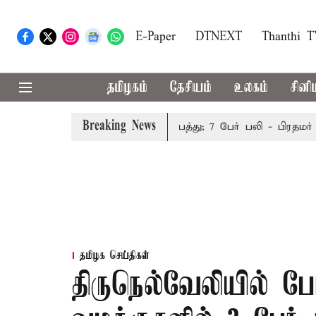
E-Paper
DTNEXT
Thanthi 
தமிழகம்
தேசியம்
உலகம்
சினி
Breaking News
இமாச்சலத்தில் பேருந்து விபத்து; 7 பேர் பலி - பிரதமர் மோ
தமிழக செய்திகள்
திருநெல்வேலியில் 