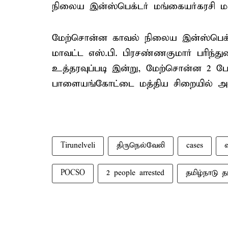
நிலைய இன்ஸ்பெக்டர் மங்கையர்கரசி மாவ
மேற்சொன்ன காவல் நிலைய இன்ஸ்பெக்ட
மாவட்ட எஸ்.பி. பிரசண்ணகுமார் பரிந்துர
உத்தரவுப்படி இன்று, மேற்சொன்ன 2 பேரும
பாளையங்கோட்டை மத்திய சிறையில் அடை
Tirunelveli
திருநெல்வேலி
cases
POCSO
2 people arrested
தமிழ்நாடு த