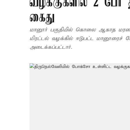
வழக்குகளில் 2 பேர் த
கைது
மானூர் பகுதியில் கொலை ஆகாத மரணம் வ
மிரட்டல் வழக்கில் ஈடுபட்ட மானூரைச் ச
அடைக்கப்பட்டார்.