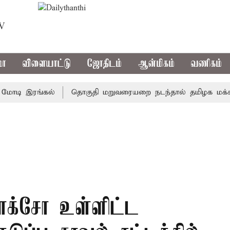
TV
மா
விளையாட்டு
ஜோதிடம்
ஆன்மிகம்
வணிகம்
டி இரங்கல்
தொகுதி மறுவரையறை நடந்தால் தமிழக மக்களவை
போக்சோ உள்ளிட்ட