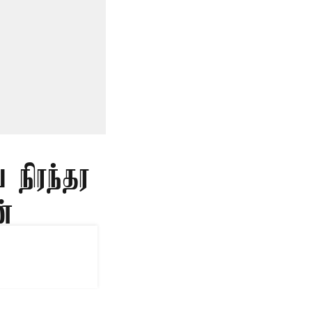
 நிரந்தர
்