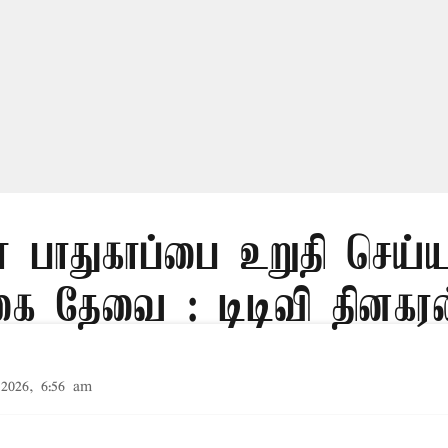
் பாதுகாப்பை உறுதி செய்ய
கை தேவை : டிடிவி தினகரன
2026, 6:56 am