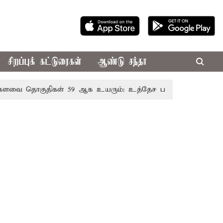
சிறப்புக் கட்டுரைகள்
ஆண்டு சந்தா
 தொகுதிகள் 59 ஆக உயரும்: உத்தேச பட்டியல் இதோ!
முத