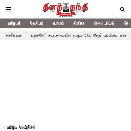
தமிழகம்
தேசியம்
உலகம்
சினிமா
விளையாட்டு
ஜோத
ை
புதுச்சேரி சட்டசபையில் வரும் 24ம் தேதி பட்ஜெட் தாக்கல் செய்கிற
தமிழக செய்திகள்