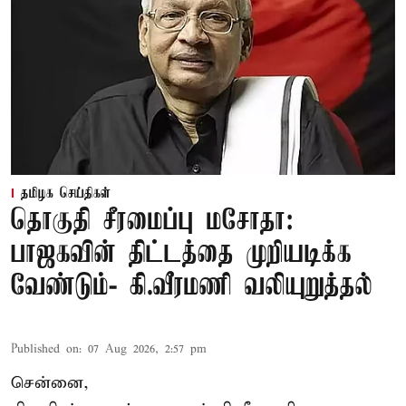
தமிழக செய்திகள்
தொகுதி சீரமைப்பு மசோதா:
பாஜகவின் திட்டத்தை முறியடிக்க
வேண்டும்- கி.வீரமணி வலியுறுத்தல்
Published on
:
07 Aug 2026, 2:57 pm
சென்னை,