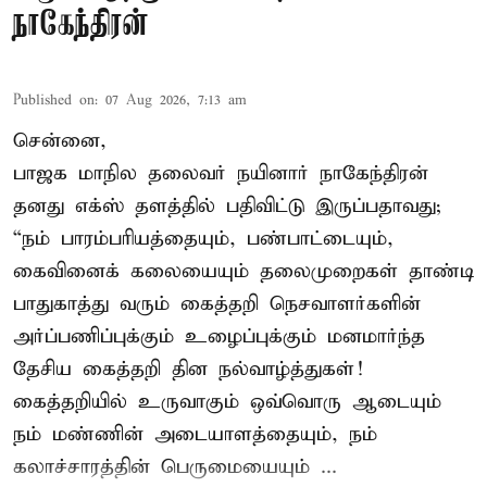
நாகேந்திரன்
Published on
:
07 Aug 2026, 7:13 am
சென்னை,
பாஜக மாநில தலைவர் நயினார் நாகேந்திரன்
தனது எக்ஸ் தளத்தில் பதிவிட்டு இருப்பதாவது;
“நம் பாரம்பரியத்தையும், பண்பாட்டையும்,
கைவினைக் கலையையும் தலைமுறைகள் தாண்டி
பாதுகாத்து வரும் கைத்தறி நெசவாளர்களின்
அர்ப்பணிப்புக்கும் உழைப்புக்கும் மனமார்ந்த
தேசிய கைத்தறி தின நல்வாழ்த்துகள்!
கைத்தறியில் உருவாகும் ஒவ்வொரு ஆடையும்
நம் மண்ணின் அடையாளத்தையும், நம்
கலாச்சாரத்தின் பெருமையையும் ...