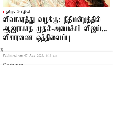
தமிழக செய்திகள்
விவாகரத்து வழக்கு: நீதிமன்றத்தில்
ஆஜராகாத முதல்-அமைச்சர் விஜய்...
விசாரணை ஒத்திவைப்பு
X
Published on
:
07 Aug 2026, 6:16 am
சென்னை,
தமிழக முதல்-அமைச்சர் விஜய் மற்றும் அவரது
மனைவி சங்கீதா தொடர்பான விவாகரத்து வழக்கு
செங்கல்பட்டு கோர்ட்டில் விசாரணையில் உள்ளது.
விவாகரத்து கோரி மனு
த.வெ.க. தலைவரும், தமிழக முதல்-