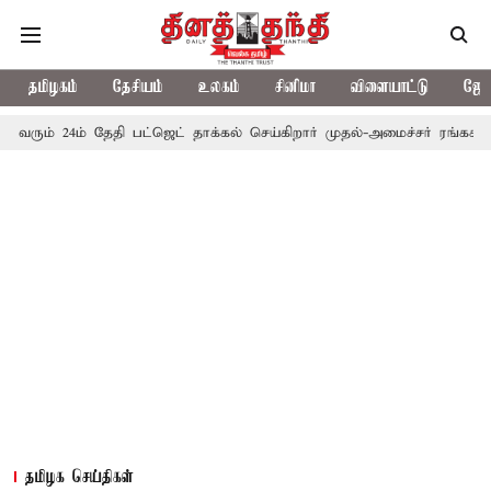
தமிழகம்
தேசியம்
உலகம்
சினிமா
விளையாட்டு
ஜோத
24ம் தேதி பட்ஜெட் தாக்கல் செய்கிறார் முதல்-அமைச்சர் ரங்கசாமி
எதி
தமிழக செய்திகள்