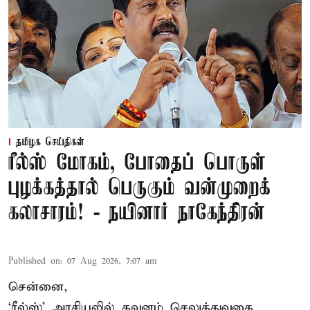
தமிழக செய்திகள்
ரீல்ஸ் மோகம், போதைப் பொருள்
புழக்கத்தால் பெருகும் வன்முறைக்
கலாசாரம்! - நயினார் நாகேந்திரன்
Published on
:
07 Aug 2026, 7:07 am
சென்னை,
‘ரீல்ஸ்’ அரசியலில் கவனம் செலுத்துவதை