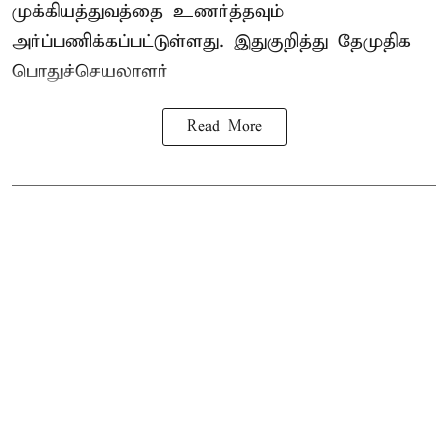
முக்கியத்துவத்தை உணர்த்தவும்
அர்ப்பணிக்கப்பட்டுள்ளது. இதுகுறித்து தேமுதிக
பொதுச்செயலாளர்
Read More