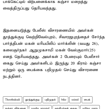
பாக்கெட்டில் விற்பனைக்காக கஞ்சா மறைத்து
வைத்திருப்பது தெரியவந்தது.
இதனையடுத்து பேலீஸ் விசாரணையில் அவர்கள்
தூத்துக்குடி வெற்றிவேல்புரம், சிவாரஜபுரத்தைச் சேர்ந்த
பார்த்திபன் மகன் மரியபிலிப் மார்க்லின் (வயது 26),
கலைஞர்நகர் ஆறுமுகசாமி மகன் வேல்குமார்(25)
எனத் தெரியவந்தது. அவர்கள் 2 பேரையும் பேலீசார்
கைது செய்து அவர்களிடம் இருந்து 20 கிராம் கஞ்சா
மற்றும் ஒரு பைக்கை பறிமுதல் செய்து விசாரணை
நடத்தினர்.
Thoothukudi
தூத்துக்குடி
பறிமுதல்
bike
seized
பைக்
கஞ்சா விற்பனை
youths arrested
வாலிபர்கள் கைது
selling ganja