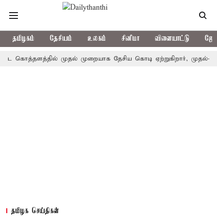
தமிழகம்
தேசியம்
உலகம்
சினிமா
விளையாட்டு
ஜோத
ொத்தளத்தில் முதல் முறையாக தேசிய கொடி ஏற்றுகிறார், முதல்-அமைச்சர்
தமிழக செய்திகள்