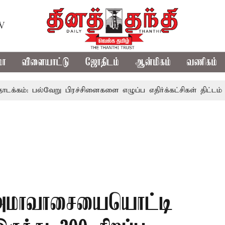
TV
மா
விளையாட்டு
ஜோதிடம்
ஆன்மிகம்
வணிகம்
ல்வேறு பிரச்சினைகளை எழுப்ப எதிர்க்கட்சிகள் திட்டம்
இன்ற
அமாவாசையையொட்டி