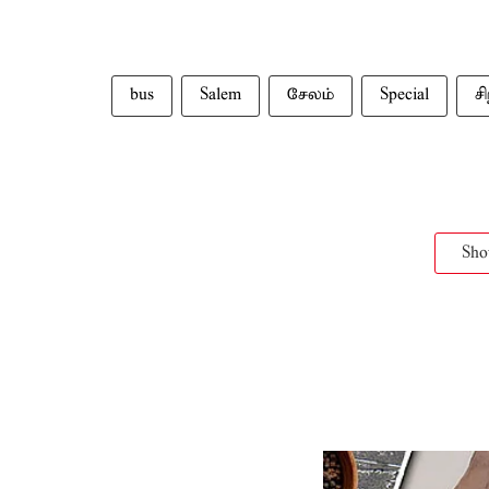
bus
Salem
சேலம்
Special
ச
Sh