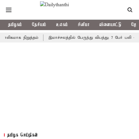
தமிழகம்
தேசியம்
உலகம்
சினிமா
விளையாட்டு
ஜோத
ாக நிறுத்தம்
இமாச்சலத்தில் பேருந்து விபத்து; 7 பேர் பலி - பிரதமர
தமிழக செய்திகள்