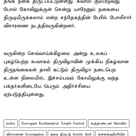
தங்க நகை திருடப்பட்டுள்ளது. சுவாமி கும்பிடுவது
போல் கோவிலுக்குள் சென்று யாரேனும் நகையை
திருடியிருக்கலாம் என்ற சந்தேகத்தின் பேரில் போலீசார்
விசாரணை நடத்திவருகின்றனர்.
வருகின்ற செவ்வாய்க்கிழமை அன்று உலகப்
புகழ்பெற்ற கூவாகம் திருவிழாவின் முக்கிய நிகழ்வான
திருநங்கைகள் தாலி கட்டும் திருவிழா நடைபெற
உள்ள நிலையில், இச்சம்பவம் கோயிலுக்கு வந்த
பக்தர்களிடையே பெரும் அதிர்ச்சியை
ஏற்படுத்தியுள்ளது.
police
Koovagam Koothandavar Temple Festival
கூத்தாண்டவர் கோவில்
விசாரணை Investigation
நகை திருட்டு Jewelry theft
கள்ளக்குறிச்சியில்