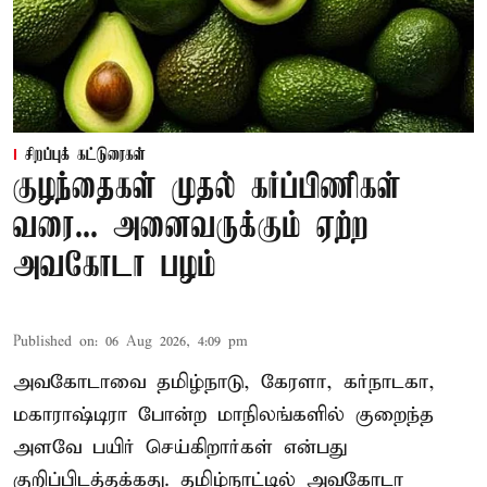
சிறப்புக் கட்டுரைகள்
குழந்தைகள் முதல் கர்ப்பிணிகள்
வரை... அனைவருக்கும் ஏற்ற
அவகோடா பழம்
Published on
:
06 Aug 2026, 4:09 pm
அவகோடாவை தமிழ்நாடு, கேரளா, கர்நாடகா,
மகாராஷ்டிரா போன்ற மாநிலங்களில் குறைந்த
அளவே பயிர் செய்கிறார்கள் என்பது
குறிப்பிடத்தக்கது. தமிழ்நாட்டில் அவகோடா