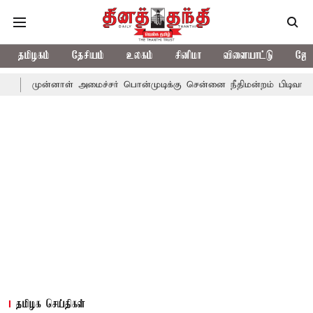
தமிழகம்
தேசியம்
உலகம்
சினிமா
விளையாட்டு
ஜோத
னாள் அமைச்சர் பொன்முடிக்கு சென்னை நீதிமன்றம் பிடிவாராண்ட்
தொ
தமிழக செய்திகள்