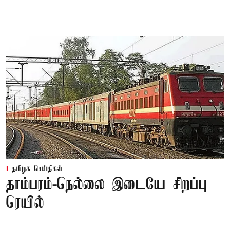
தமிழக செய்திகள்
தாம்பரம்-நெல்லை இடையே சிறப்பு
ரெயில்