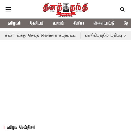
தமிழகம்
தேசியம்
உலகம்
சினிமா
விளையாட்டு
ஜோத
கைது செய்த இலங்கை கடற்படை
பணியிடத்தில் மதிப்பு அதிகரிக்கும்...
தமிழக செய்திகள்