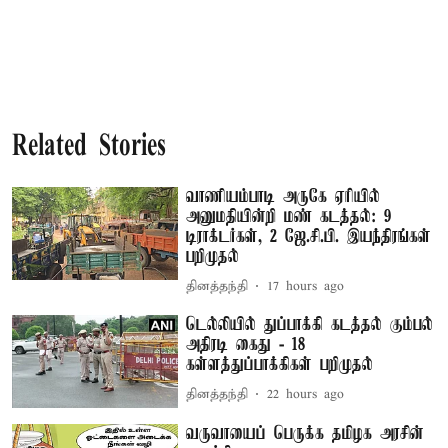
Related Stories
வாணியம்பாடி அருகே ஏரியில்
அனுமதியின்றி மண் கடத்தல்: 9
டிராக்டர்கள், 2 ஜே.சி.பி. இயந்திரங்கள்
பறிமுதல்
தினத்தந்தி
17 hours ago
டெல்லியில் துப்பாக்கி கடத்தல் கும்பல்
அதிரடி கைது - 18
கள்ளத்துப்பாக்கிகள் பறிமுதல்
தினத்தந்தி
22 hours ago
வருவாயைப் பெருக்க தமிழக அரசின்