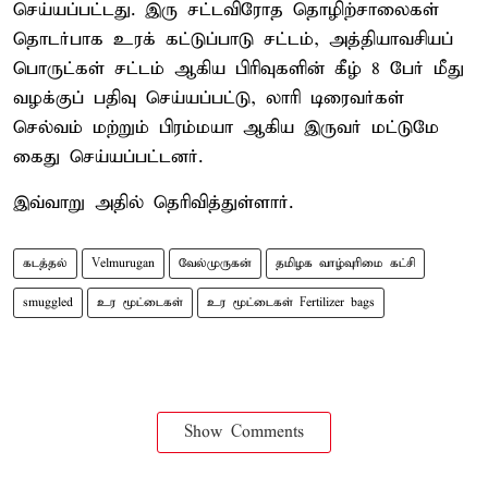
செய்யப்பட்டது. இரு சட்டவிரோத தொழிற்சாலைகள்
தொடர்பாக உரக் கட்டுப்பாடு சட்டம், அத்தியாவசியப்
பொருட்கள் சட்டம் ஆகிய பிரிவுகளின் கீழ் 8 பேர் மீது
வழக்குப் பதிவு செய்யப்பட்டு, லாரி டிரைவர்கள்
செல்வம் மற்றும் பிரம்மயா ஆகிய இருவர் மட்டுமே
கைது செய்யப்பட்டனர்.
இவ்வாறு அதில் தெரிவித்துள்ளார்.
கடத்தல்
Velmurugan
வேல்முருகன்
தமிழக வாழ்வுரிமை கட்சி
smuggled
உர மூட்டைகள்
உர மூட்டைகள் Fertilizer bags
Show Comments