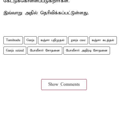
கேட்டுக்கொள்ளப்படுகிறார்கள்.
இவ்வாறு அதில் தெரிவிக்கப்பட்டுள்ளது.
Tamilnadu
Ganja
கஞ்சா பறிமுதல்
ganja case
கஞ்சா கடத்தல்
Ganja seized
போலீசார் சோதனை
போலீசார் அதிரடி சோதனை
Show Comments