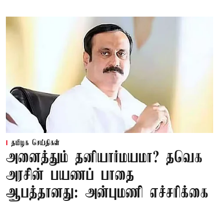
தமிழக செய்திகள்
அனைத்தும் தனியார்மயமா? தவெக
அரசின் பயணப் பாதை
ஆபத்தானது: அன்புமணி எச்சரிக்கை