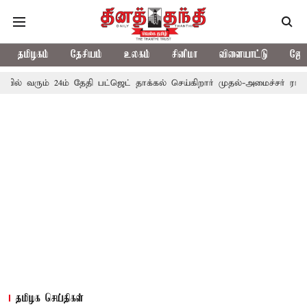
தமிழகம்
தேசியம்
உலகம்
சினிமா
விளையாட்டு
ஜோத
் 24ம் தேதி பட்ஜெட் தாக்கல் செய்கிறார் முதல்-அமைச்சர் ரங்கசாமி
எத
தமிழக செய்திகள்