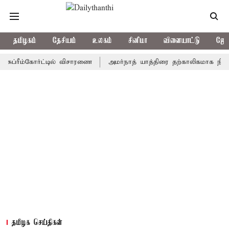
தமிழகம்
தேசியம்
உலகம்
சினிமா
விளையாட்டு
ஜோத
ீம்கோர்ட்டில் விசாரணை
அமர்நாத் யாத்திரை தற்காலிகமாக நிறுத்தம்
தமிழக செய்திகள்