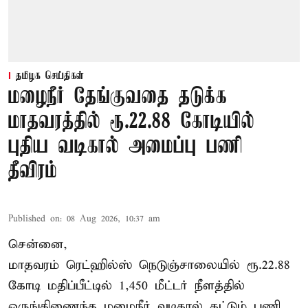
தமிழக செய்திகள்
மழைநீர் தேங்குவதை தடுக்க
மாதவரத்தில் ரூ.22.88 கோடியில்
புதிய வடிகால் அமைப்பு பணி
தீவிரம்
Published on
:
08 Aug 2026, 10:37 am
சென்னை,
மாதவரம் ரெட்ஹில்ஸ் நெடுஞ்சாலையில் ரூ.22.88
கோடி மதிப்பீட்டில் 1,450 மீட்டர் நீளத்தில்
ஒருங்கிணைந்த மழைநீர் வடிகால் கட்டும் பணி