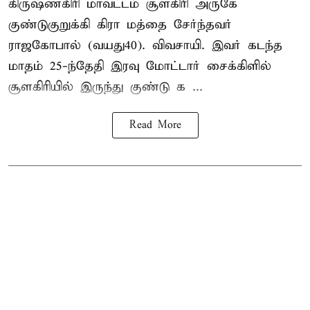
கிருஷ்ணகிரி மாவட்டம் சூளகிரி அருகே
குண்டுகுறுக்கி கிரா மத்தை சேர்ந்தவர்
ராஜகோபால் (வயது40). விவசாயி. இவர் கடந்த
மாதம் 25-ந்தேதி இரவு மோட்டார் சைக்கிளில்
சூளகிரியில் இருந்து குண்டு க ...
Read More