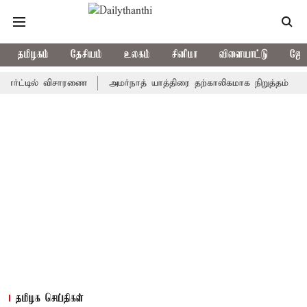
தமிழகம்
தேசியம்
உலகம்
சினிமா
விளையாட்டு
ஜோத
்டில் விசாரணை
அமர்நாத் யாத்திரை தற்காலிகமாக நிறுத்தம்
இமாச்ச
தமிழக செய்திகள்