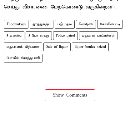
செய்து விசாரணை மேற்கொண்டு வருகின்றனர்.
Thoothukudi
தூத்துக்குடி
பறிமுதல்
Kovilpatti
கோவில்பட்டி
3 arrested
3 பேர் கைது
Police patrol
மதுபான பாட்டில்கள்
மதுபானம் விற்பனை
Sale of liquor
liquor bottles seized
போலீஸ் ரோந்துபணி
Show Comments