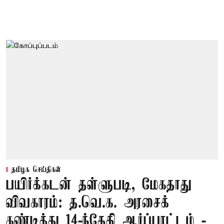
தமிழக செய்திகள்
பயிர்க்கடன் தள்ளுபடி, மேகதாது
விவகாரம்: த.வெ.க. அரசைக்
கண்டித்து 14-ந்தேதி ஆர்ப்பாட்டம் -