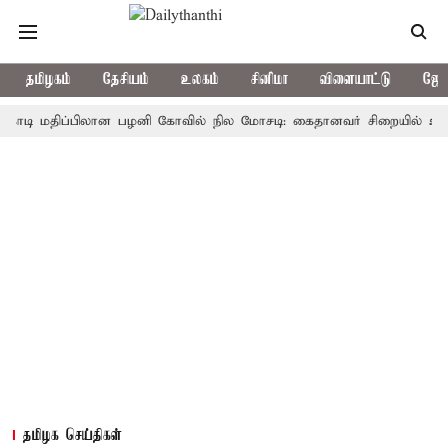
தமிழகம்
தேசியம்
உலகம்
சினிமா
விளையாட்டு
ஜோத
மதிப்பிலான பழனி கோவில் நில மோசடி: கைதானவர் சிறையில் உயிரிழப்பு
தமிழக செய்திகள்