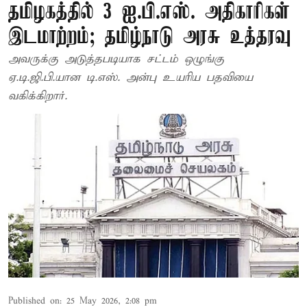
தமிழகத்தில் 3 ஐ.பி.எஸ். அதிகாரிகள்
இடமாற்றம்; தமிழ்நாடு அரசு உத்தரவு
அவருக்கு அடுத்தபடியாக சட்டம் ஒழுங்கு
ஏ.டி.ஜி.பி.யான டி.எஸ். அன்பு உயரிய பதவியை
வகிக்கிறார்.
Published on
:
25 May 2026, 2:08 pm