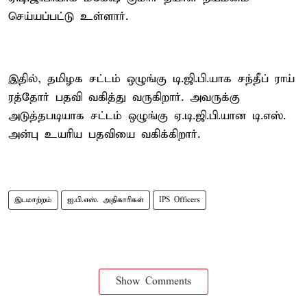
செய்யப்பட்டு உள்ளார்.
இதில், தமிழக சட்டம் ஒழுங்கு டி.ஜி.பி.யாக சந்தீப் ராய்
ரத்தோர் பதவி வகித்து வருகிறார். அவருக்கு
அடுத்தபடியாக சட்டம் ஒழுங்கு ஏ.டி.ஜி.பி.யான டி.எஸ்.
அன்பு உயரிய பதவியை வகிக்கிறார்.
இடமாற்றம்
ஐ.பி.எஸ். அதிகாரிகள்
IPS Officers
Show Comments