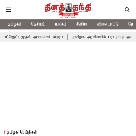
தமிழகம்
தேசியம்
உலகம்
சினிமா
விளையாட்டு
ஜோத
ல்-அமைச்சர் விஜய்
தமிழக அரசியலில் பரபரப்பு; அமைச்சர் ஆனந்த் 
தமிழக செய்திகள்