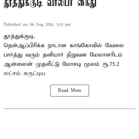
தூத்துக்குடி வாலிபர் கைது
Published on
:
08 Aug 2026, 3:33 pm
தூத்துக்குடி,
தென்ஆப்பிரிக்க நாடான
காங்கோ
வில் வேலை
பார்த்து வரும் தனியார் நிறுவன மேலாளரிடம்
ஆன்லைன் முதலீட்டு மோசடி மூலம் ரூ.75.2
லட்சம் சுருட்டிய
Read More