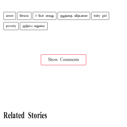
arrest
சேலம்
3 பேர் கைது
குழந்தை விற்பனை
baby girl
poverty
குடும்ப வறுமை
Show Comments
Related Stories