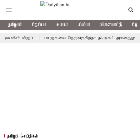
தமிழகம்
தேசியம்
உலகம்
சினிமா
விளையாட்டு
ஜோத
சர் விஜய்!
பா.ஜ.க.வை நெருங்குகிறதா தி.மு.க.? அனைத்துக்கட்சி எம்
தமிழக செய்திகள்