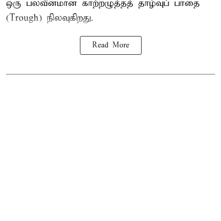
ஒரு பலவீனமான காற்றழுத்தத் தாழ்வுப் பாதை
(Trough) நிலவுகிறது.
Read More