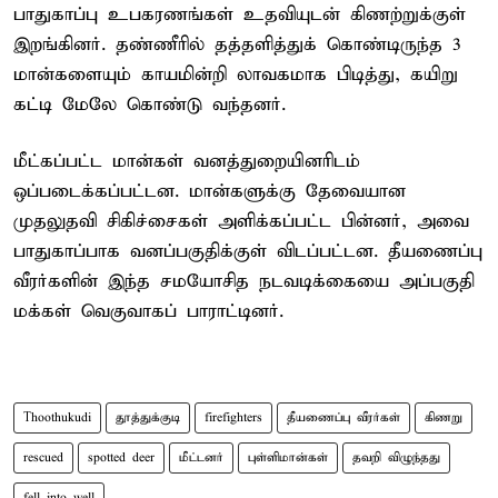
பாதுகாப்பு உபகரணங்கள் உதவியுடன் கிணற்றுக்குள்
இறங்கினர். தண்ணீரில் தத்தளித்துக் கொண்டிருந்த 3
மான்களையும் காயமின்றி லாவகமாக பிடித்து, கயிறு
கட்டி மேலே கொண்டு வந்தனர்.
மீட்கப்பட்ட மான்கள் வனத்துறையினரிடம்
ஒப்படைக்கப்பட்டன. மான்களுக்கு தேவையான
முதலுதவி சிகிச்சைகள் அளிக்கப்பட்ட பின்னர், அவை
பாதுகாப்பாக வனப்பகுதிக்குள் விடப்பட்டன. தீயணைப்பு
வீரர்களின் இந்த சமயோசித நடவடிக்கையை அப்பகுதி
மக்கள் வெகுவாகப் பாராட்டினர்.
Thoothukudi
தூத்துக்குடி
firefighters
தீயணைப்பு வீரர்கள்
கிணறு
rescued
spotted deer
மீட்டனர்
புள்ளிமான்கள்
தவறி விழுந்தது
fell into well