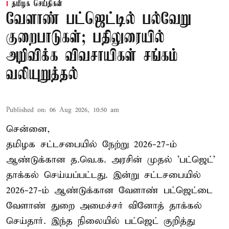
தமிழக செய்திகள்
வேளாண் பட்ஜெட்டில் பல்வேறு
குறைபாடுகள்; பதிலுரையில்
அறிவிக்க விவசாயிகள் சங்கம்
வலியுறுத்தல்
Published on
:
06 Aug 2026, 10:50 am
சென்னை,
தமிழக சட்டசபையில் நேற்று 2026-27-ம்
ஆண்டுக்கான த.வெ.க. அரசின் முதல் 'பட்ஜெட்'
தாக்கல் செய்யப்பட்டது. இன்று சட்டசபையில்
2026-27-ம் ஆண்டுக்கான வேளாண் பட்ஜெட்டை
வேளாண் துறை அமைச்சர் வினோத் தாக்கல்
செய்தார். இந்த நிலையில் பட்ஜெட் குறித்து