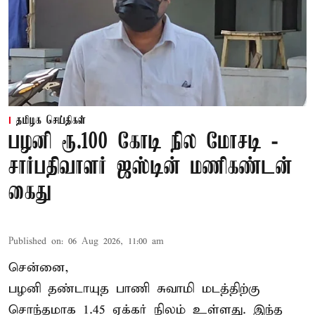
தமிழக செய்திகள்
பழனி ரூ.100 கோடி நில மோசடி -
சார்பதிவாளர் ஜஸ்டின் மணிகண்டன்
கைது
Published on
:
06 Aug 2026, 11:00 am
சென்னை,
பழனி தண்டாயுத பாணி சுவாமி மடத்திற்கு
சொந்தமாக 1.45 ஏக்கர் நிலம் உள்ளது. இந்த