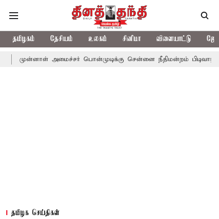
தமிழகம்
தேசியம்
உலகம்
சினிமா
விளையாட்டு
ஜோத
ாள் அமைச்சர் பொன்முடிக்கு சென்னை நீதிமன்றம் பிடிவாராண்ட்
தொல
தமிழக செய்திகள்