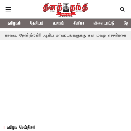
தமிழகம்
தேசியம்
உலகம்
சினிமா
விளையாட்டு
ஜோத
ேனி,நீலகிரி ஆகிய மாவட்டங்களுக்கு கன மழை எச்சரிக்கை
புதுச்ச
தமிழக செய்திகள்