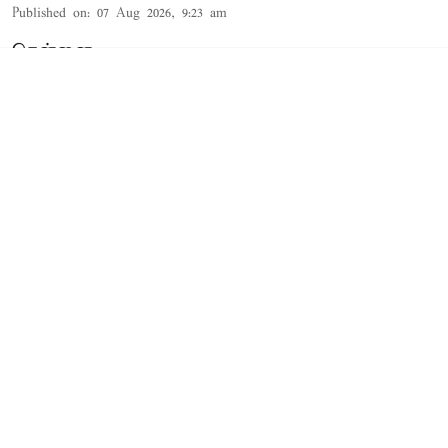
Published on
:
07 Aug 2026, 9:23 am
சென்னை,
மத்திய இணை மந்திரி
எல்.முருகன்
தனது எக்ஸ்
தள பதிவில் கூறி இருப்பதாவது:-
பசுமைப் புரட்சியின் தந்தை
இந்தியாவின் தலைசிறந்த வேளாண்
அறிவியலாளரும், ‘பசுமைப் புரட்சியின் தந்தை’
எனப் போற்றப்படும் ‘பாரத ரத்னா’ டாக்டர்
எம்.எஸ். சுவாமிநாதன் ...
Read More