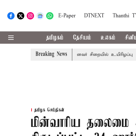
E-Paper
DTNEXT
Thanthi 
தமிழகம்
தேசியம்
உலகம்
சினி
Breaking News
னி கோவில் நில மோசடி: கைதானவர் சிறையில் உயிரிழப்பு
தம
தமிழக செய்திகள்
மின்வாரிய தலைமை 