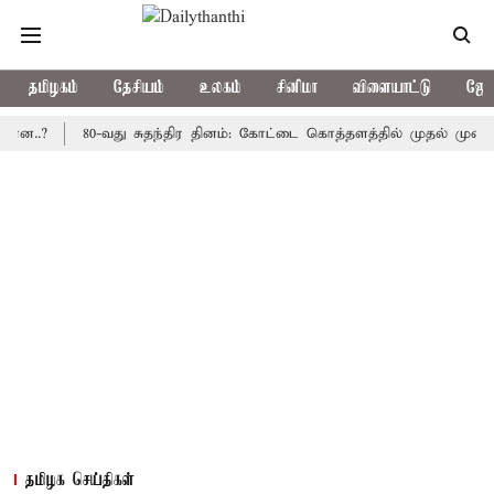
தமிழகம்
தேசியம்
உலகம்
சினிமா
விளையாட்டு
ஜோத
80-வது சுதந்திர தினம்: கோட்டை கொத்தளத்தில் முதல் முறையாக தேச
தமிழக செய்திகள்