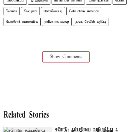
Thoothukudi
தூத்துக்குடி
mysterious persons
மர்ம நபர்கள்
பெண்
Woman
Kovilpatti
கோவில்பட்டி
Gold chain snatched
போலீசார் வலைவீச்சு
police net sweep
தங்க செயின் பறிப்பு
Show Comments
Related Stories
ஈரோடு: தம்பதியை வழிமறித்து 4