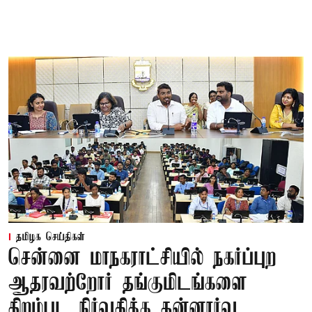
தமிழக செய்திகள்
சென்னை மாநகராட்சியில் நகர்ப்புற
ஆதரவற்றோர் தங்குமிடங்களை
திறம்பட நிர்வகிக்க தன்னார்வ