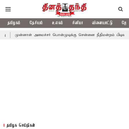
தமிழகம்
தேசியம்
உலகம்
சினிமா
விளையாட்டு
ஜோத
்னாள் அமைச்சர் பொன்முடிக்கு சென்னை நீதிமன்றம் பிடிவாராண்ட்
த
தமிழக செய்திகள்