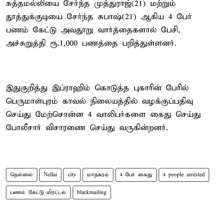
சுத்தமல்லியை சேர்ந்த முத்துராஜ்(21) மற்றும்
தூத்துக்குடியை சேர்ந்த சுபாஷ்(21) ஆகிய 4 பேர்
பணம் கேட்டு அவதூறு வார்த்தைகளால் பேசி,
அச்சுறுத்தி ரூ.1,000 பணத்தை பறித்துள்ளனர்.
இதுகுறித்து இப்ராஹிம் கொடுத்த புகாரின் பேரில்
பெருமாள்புரம் காவல் நிலையத்தில் வழக்குப்பதிவு
செய்து மேற்சொன்ன 4 வாலிபர்களை கைது செய்து
போலீசார் விசாரணை செய்து வருகின்றனர்.
நெல்லை
Nellai
city
மாநகரம்
4 பேர் கைது
4 people arrested
பணம் கேட்டு மிரட்டல்
blackmailing