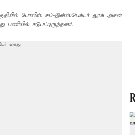
குதியில் போலீஸ் சப்-இன்ஸ்பெக்டர் லூக் அசன்
ான காவல்துறையினர் ரோந்து பணியில் ஈடுபட்டிருந்தனர்.
R