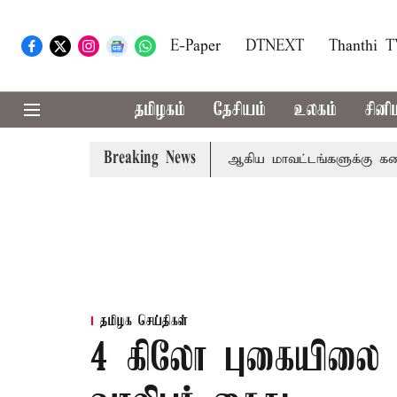
E-Paper
DTNEXT
Thanthi 
தமிழகம்
தேசியம்
உலகம்
சினி
Breaking News
கீதா
கோவை, தேனி,நீலகிரி ஆகிய மாவட்டங்களுக்கு கன மழை
தமிழக செய்திகள்
4 கிலோ புகையிலை ப