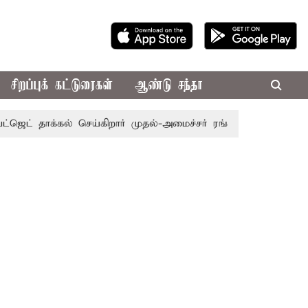
சிறப்புக் கட்டுரைகள்
ஆண்டு சந்தா
ட் தாக்கல் செய்கிறார் முதல்-அமைச்சர் ரங்கசாமி
எதிர்க்கட்