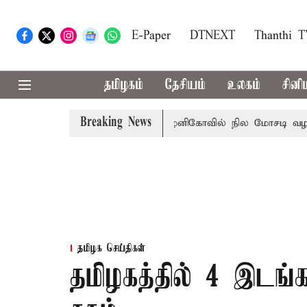
E-Paper
DTNEXT
Thanthi 
தமிழகம்
தேசியம்
உலகம்
சினி
Breaking News
ங்கும் என அறிவிப்பு
பழனிகோவில் நில மோசடி வழக்கில் க
தமிழக செய்திகள்
தமிழகத்தில் 4 இடங்