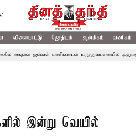
TV
மா
விளையாட்டு
ஜோதிடம்
ஆன்மிகம்
வணிகம்
ைதான ஜஸ்டின் மணிகண்டன் மருத்துவமனையில் அனுமதி
காவ
களில் இன்று வெயில்