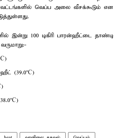
வட்டங்களில் வெப்ப அலை வீசக்கூடும் என
த்துள்ளது.
ில் இன்று 100 டிகிரி பாரன்ஹீட்டை தாண்டி
வருமாறு:-
°C)
ீட் (39.0°C)
C)
8.0°C)
heat
வானிலை தகவல்
வெப்பம்