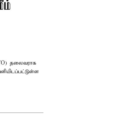
ீம்
AMCO) தலைவராக
ளியிடப்பட்டுள்ள