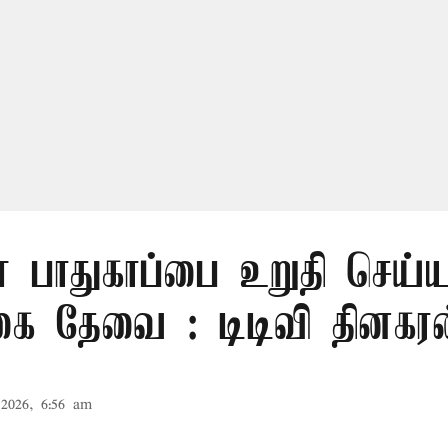
் பாதுகாப்பை உறுதி செய்ய
கை தேவை : டிடிவி தினகரன
2026, 6:56 am