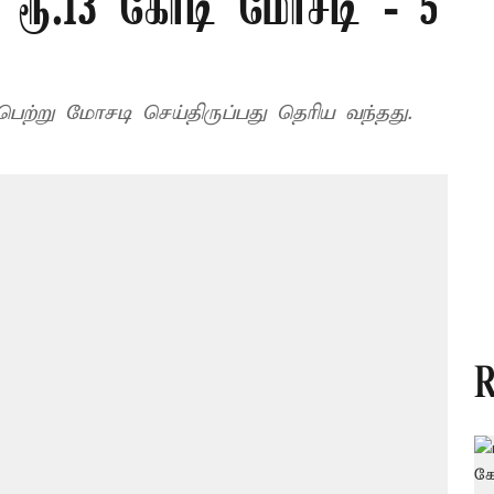
 ரூ.13 கோடி மோசடி - 5
ெற்று மோசடி செய்திருப்பது தெரிய வந்தது.
R