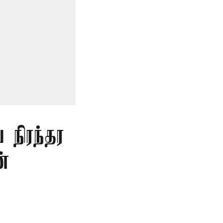
 நிரந்தர
்