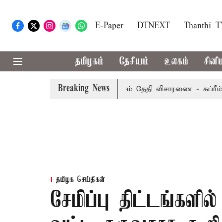
E-Paper
DTNEXT
Thanthi 
தமிழகம்
தேசியம்
உலகம்
சினி
Breaking News
மேல்முறையீட்டு மனு வரும் 14-ம் தேதி விசாரணை - சுப்ரீம் கோர்
தமிழக செய்திகள்
சேமிப்பு திட்டங்களில