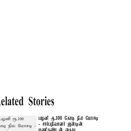
elated Stories
பழனி ரூ.100 கோடி நில மோசடி
- சார்பதிவாளர் ஜஸ்டின்
மணிகண்டன் கைது