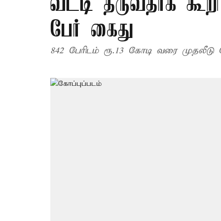
வட்டி தருவதாக கூறி
பேர் கைது
842 பேரிடம் ரூ.13 கோடி வரை முதலீடு ப