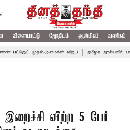
TV
மா
விளையாட்டு
ஜோதிடம்
ஆன்மிகம்
வணிகம்
ட்: முதல்-அமைச்சர் விஜய்
தமிழக அரசியலில் பரபரப்பு; அ
றைச்சி விற்ற 5 பேர்