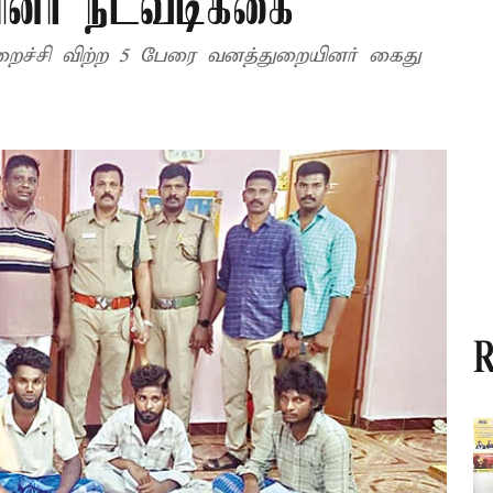
ினர் நடவடிக்கை
ச்சி விற்ற 5 பேரை வனத்துறையினர் கைது
R