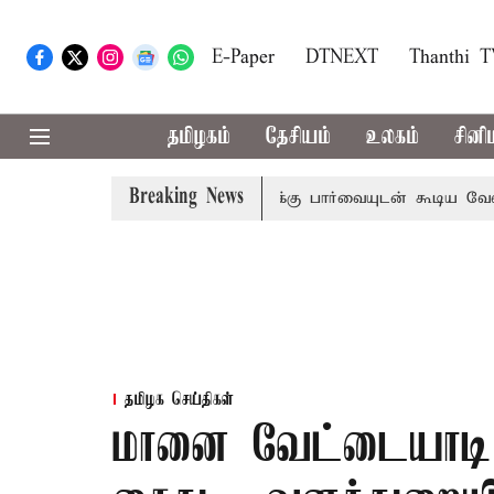
E-Paper
DTNEXT
Thanthi 
தமிழகம்
தேசியம்
உலகம்
சினி
Breaking News
ிவாராண்ட்
தொலைநோக்கு பார்வையுடன் கூடிய வேளாண் பட்ஜெ
தமிழக செய்திகள்
மானை வேட்டையாடி இ