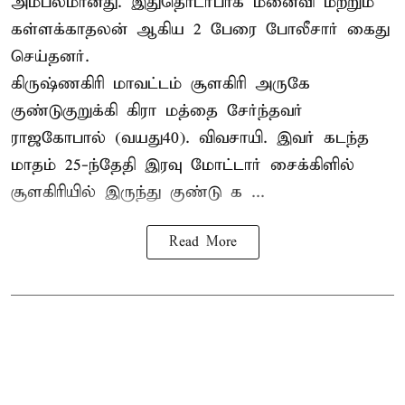
அம்பலமானது. இதுதொடர்பாக மனைவி மற்றும்
கள்ளக்காதலன் ஆகிய 2 பேரை போலீசார் கைது
செய்தனர்.
கிருஷ்ணகிரி மாவட்டம் சூளகிரி அருகே
குண்டுகுறுக்கி கிரா மத்தை சேர்ந்தவர்
ராஜகோபால் (வயது40). விவசாயி. இவர் கடந்த
மாதம் 25-ந்தேதி இரவு மோட்டார் சைக்கிளில்
சூளகிரியில் இருந்து குண்டு க ...
Read More