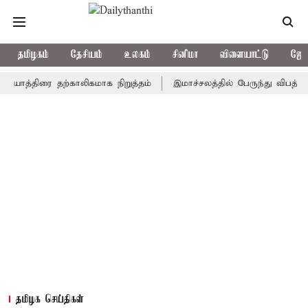
தமிழகம்
தேசியம்
உலகம்
சினிமா
விளையாட்டு
ஜோத
திரை தற்காலிகமாக நிறுத்தம்
இமாச்சலத்தில் பேருந்து விபத்து; 7 பே
தமிழக செய்திகள்