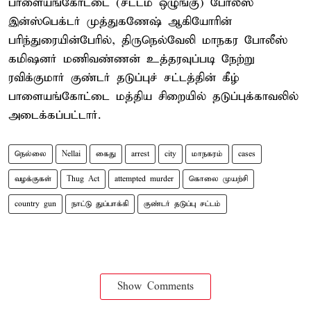
பாளையங்கோட்டை (சட்டம் ஒழுங்கு) போலீஸ்
இன்ஸ்பெக்டர் முத்துகணேஷ் ஆகியோரின்
பரிந்துரையின்பேரில், திருநெல்வேலி மாநகர போலீஸ்
கமிஷனர் மணிவண்ணன் உத்தரவுப்படி நேற்று
ரவிக்குமார் குண்டர் தடுப்புச் சட்டத்தின் கீழ்
பாளையங்கோட்டை மத்திய சிறையில் தடுப்புக்காவலில்
அடைக்கப்பட்டார்.
நெல்லை
Nellai
கைது
arrest
city
மாநகரம்
cases
வழக்குகள்
Thug Act
attempted murder
கொலை முயற்சி
country gun
நாட்டு துப்பாக்கி
குண்டர் தடுப்பு சட்டம்
Show Comments