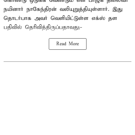
கொண்டு ஒடுக்க வேண்டும் என பாஜக தலைவர்
நயினார் நாகேந்திரன் வலியுறுத்தியுள்ளார். இது
தொடர்பாக அவர் வெளியிட்டுள்ள எக்ஸ் தள
பதிவில் தெரிவித்திருப்பதாவது;-
Read More