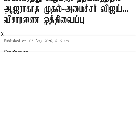
ஆஜராகாத முதல்-அமைச்சர் விஜய்...
விசாரணை ஒத்திவைப்பு
X
Published on
:
07 Aug 2026, 6:16 am
சென்னை,
தமிழக முதல்-அமைச்சர் விஜய் மற்றும் அவரது
மனைவி சங்கீதா தொடர்பான விவாகரத்து வழக்கு
செங்கல்பட்டு கோர்ட்டில் விசாரணையில் உள்ளது.
விவாகரத்து கோரி மனு
த.வெ.க. தலைவரும், தமிழக முதல்-
அமைச்சருமான விஜய்க்கும், அவரது மனைவி
சங்கீதாவுக்கும் இடையே கருத்து வேறுபாடு
ஏற்பட்டதாக கூறப்பட்டநிலையில், சங்கீதா,