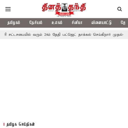
தமிழகம்
தேசியம்
உலகம்
சினிமா
விளையாட்டு
ஜோத
சபையில் வரும் 24ம் தேதி பட்ஜெட் தாக்கல் செய்கிறார் முதல்-அமைச்சர் ரங
தமிழக செய்திகள்