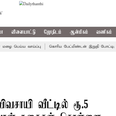
TV
மா
விளையாட்டு
ஜோதிடம்
ஆன்மிகம்
வணிகம்
 பெய்ய வாய்ப்பு
கொரிய பேட்மிண்டன் இறுதி போட்டி; இந்தி
ிவசாயி வீட்டில் ரூ.5