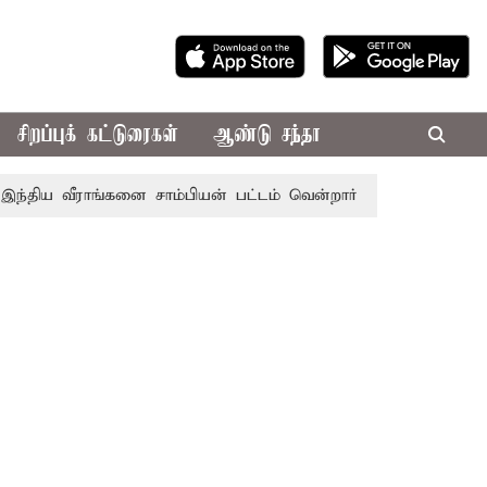
சிறப்புக் கட்டுரைகள்
ஆண்டு சந்தா
ய வீராங்கனை சாம்பியன் பட்டம் வென்றார்
சென்னையின் பல்