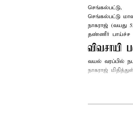
செங்கல்பட்டு,
செங்கல்பட்டு
மாவ
நாகராஜ் (வயது 
தண்ணீர் பாய்ச்ச 
விவசாயி ப
வயல் வரப்பில் ந
நாகராஜ் மிதித்துள