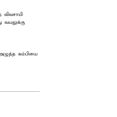
த விவசாயி
ு வயலுக்கு
 அழுத்த கம்பியை