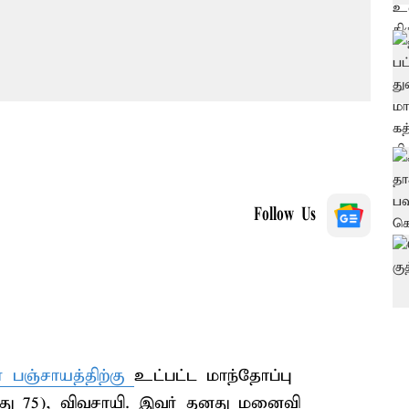
Follow Us
் பஞ்சாயத்திற்கு
உட்பட்ட மாந்தோப்பு
யது 75), விவசாயி. இவர் தனது மனைவி