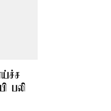
ய்ச்ச
யி பலி