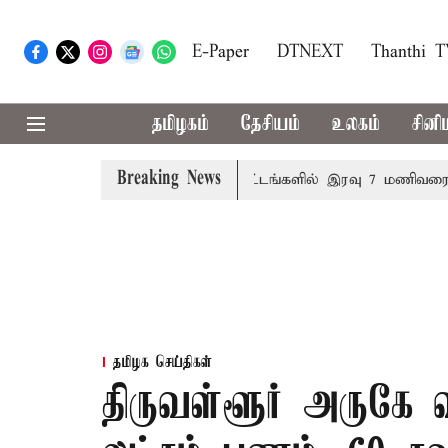
E-Paper
DTNEXT
Thanthi 
தமிழகம்
தேசியம்
உலகம்
சினி
Breaking News
ளை தனித்தீர்மானம்
23 மாவட்டங்களில் இரவு 7 மணிவரை மழை
தமிழக செய்திகள்
திருவள்ளூர் அருகே வ