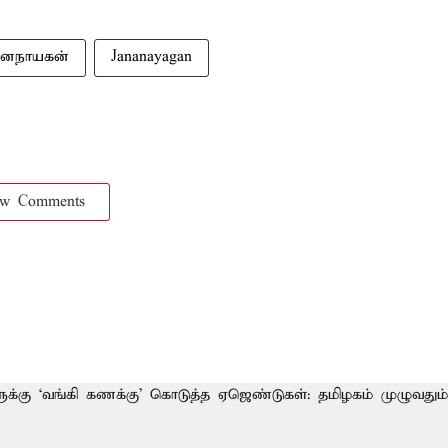
னநாயகன்
Jananayagan
ow Comments