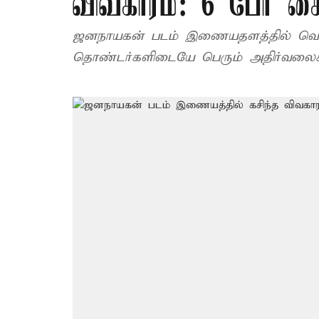
விவகாரம்: 6 பேர் க
ஜனநாயகன் படம் இணையதளத்தில் வெளிய
தொண்டர்களிடையே பெரும் அதிர்வலைக