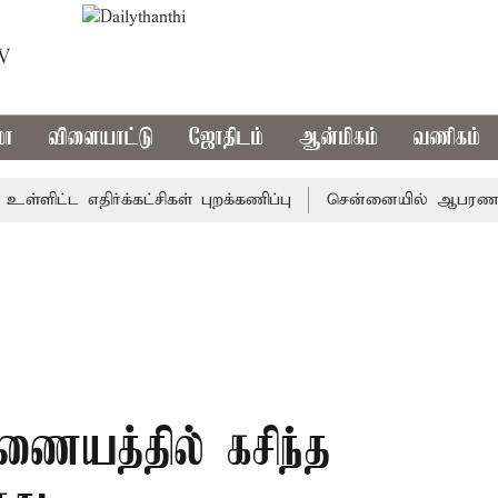
TV
மா
விளையாட்டு
ஜோதிடம்
ஆன்மிகம்
வணிகம்
ட்ட எதிர்க்கட்சிகள் புறக்கணிப்பு
சென்னையில் ஆபரணத்தங்கத்
ையத்தில் கசிந்த