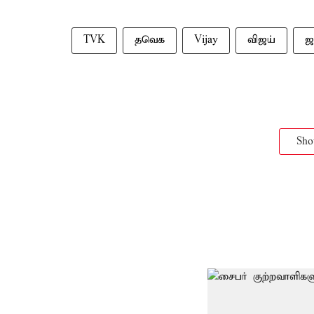
TVK
தவெக
Vijay
விஜய்
ஜ
Sh