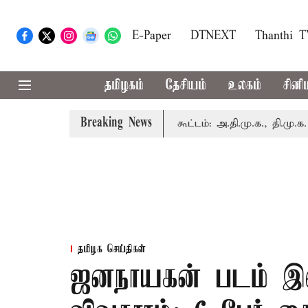
E-Paper
DTNEXT
Thanthi 
தமிழகம்
தேசியம்
உலகம்
சினி
Breaking News
மையில் இன்று எம்.பி.க்கள் கூட்டம்: அ.தி.மு.க., தி.மு.க. உள்ளி
தமிழக செய்திகள்
ஜனநாயகன் படம் இண