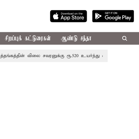
சிறப்புக் கட்டுரைகள்
ஆண்டு சந்தா
தின் விலை சவரனுக்கு ரூ.520 உயர்ந்து ஒரு சவரன் ரூ.1,11,720