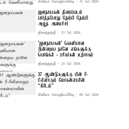
சினிமா செய்திப்பிரிவு
31 Jul 2026
ஜனநாயகன் திரைப்படம்
பார்த்தபோது தேம்பி தேம்பி
அழுத அமைச்சர்
தினத்தந்தி
23 Jul 2026
'ஜனநாயகன்' வெளியான
இன்றைய நாளே எங்களுக்கு
பொங்கல் - ரசிகர்கள் உற்சாகம்
தினத்தந்தி
23 Jul 2026
37 ஆண்டுகளுக்கு பின் ரீ-
ரிலீஸாகும் மோகன்லாலின்
“கிரீடம்”
சினிமா செய்திப்பிரிவு
09 Jul 2026