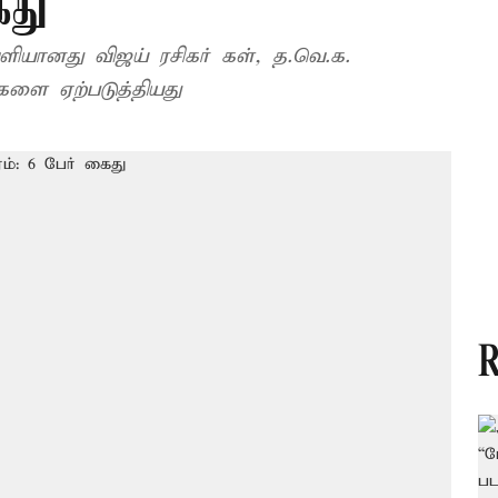
ைது
ானது விஜய் ரசிகர் கள், த.வெ.க.
ளை ஏற்படுத்தியது
R