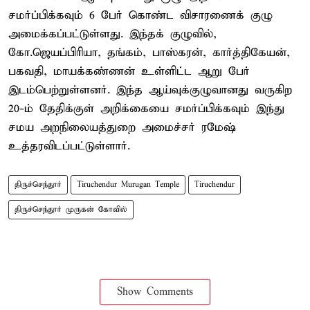
சமர்ப்பிக்கவும் 6 பேர் கொண்ட விசாரணைக் குழு
அமைக்கப்பட்டுள்ளது. இந்தக் குழுவில்,
கோ.ஜெயப்பிரியா, தங்கம், பாஸ்கரன், கார்த்திகேயன்,
பகவதி, மாயக்கண்ணன் உள்ளிட்ட ஆறு பேர்
இடம்பெற்றுள்ளனர். இந்த ஆய்வுக்குழுவானது வருகிற
20-ம் தேதிக்குள் அறிக்கையை சமர்ப்பிக்கவும் இந்து
சமய அறநிலையத்துறை அமைச்சர் ரமேஷ்
உத்தரவிடப்பட்டுள்ளார்.
திருச்செந்தூர்
Tiruchendur Murugan Temple
Tiruchendur
திருச்செந்தூர் முருகன் கோவில்
Show Comments