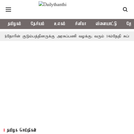
தமிழகம்
தேசியம்
உலகம்
சினிமா
விளையாட்டு
ஜோத
ரின் குடும்பத்தினருக்கு அரசுப்பணி வழக்கு; வரும் 14ம்தேதி சுப்ரீம்கோர்
தமிழக செய்திகள்