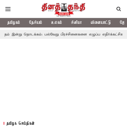
தமிழகம்
தேசியம்
உலகம்
சினிமா
விளையாட்டு
ஜோத
 தொடக்கம்: பல்வேறு பிரச்சினைகளை எழுப்ப எதிர்க்கட்சிகள் திட்டம்
தமிழக செய்திகள்