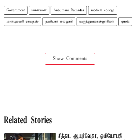
Government
சென்னை
Anbumani Ramadas
medical college
அன்புமணி ராமதஸ்
தனியார் கல்லூரி
மருத்துவக்கல்லூரிகள்
quota
Show Comments
Related Stories
சித்தா, ஆயுர்வேதா, ஓமியோபதி