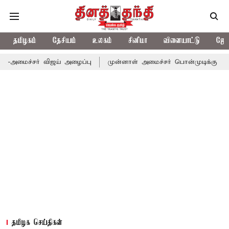
தமிழகம்
தேசியம்
உலகம்
சினிமா
விளையாட்டு
ஜோத
மைச்சர் விஜய் அழைப்பு
முன்னாள் அமைச்சர் பொன்முடிக்கு சென்னை 
தமிழக செய்திகள்