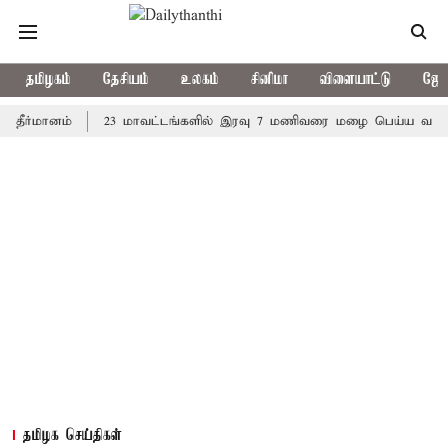
தமிழகம்
தேசியம்
உலகம்
சினிமா
விளையாட்டு
ஜோத
ானம்
23 மாவட்டங்களில் இரவு 7 மணிவரை மழை பெய்ய வாய்ப்பு
தமிழக செய்திகள்