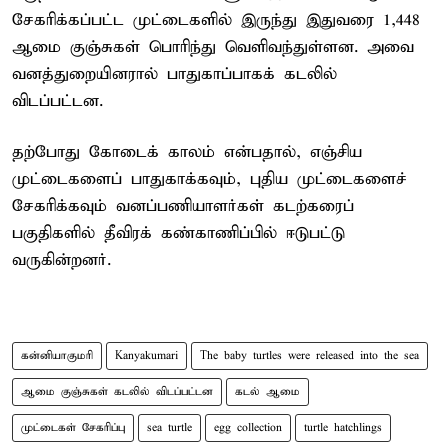
சேகரிக்கப்பட்ட முட்டைகளில் இருந்து இதுவரை 1,448
ஆமை குஞ்சுகள் பொரிந்து வெளிவந்துள்ளன. அவை
வனத்துறையினரால் பாதுகாப்பாகக் கடலில்
விடப்பட்டன.
தற்போது கோடைக் காலம் என்பதால், எஞ்சிய
முட்டைகளைப் பாதுகாக்கவும், புதிய முட்டைகளைச்
சேகரிக்கவும் வனப்பணியாளர்கள் கடற்கரைப்
பகுதிகளில் தீவிரக் கண்காணிப்பில் ஈடுபட்டு
வருகின்றனர்.
கன்னியாகுமரி
Kanyakumari
The baby turtles were released into the sea
ஆமை குஞ்சுகள் கடலில் விடப்பட்டன
கடல் ஆமை
முட்டைகள் சேகரிப்பு
sea turtle
egg collection
turtle hatchlings