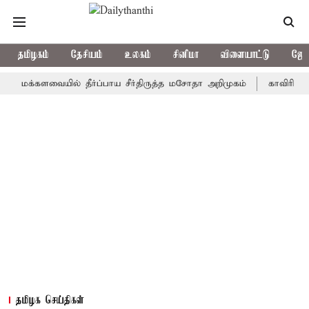
தமிழகம்
தேசியம்
உலகம்
சினிமா
விளையாட்டு
ஜோத
க்களவையில் தீர்ப்பாய சீர்திருத்த மசோதா அறிமுகம்
காவிரி நீர் ஒழு
தமிழக செய்திகள்