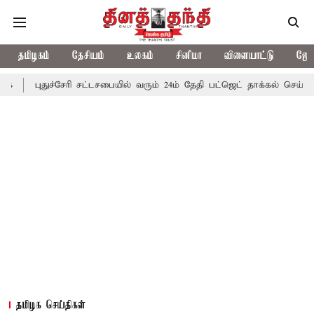
தமிழகம்
தேசியம்
உலகம்
சினிமா
விளையாட்டு
ஜோத
புதுச்சேரி சட்டசபையில் வரும் 24ம் தேதி பட்ஜெட் தாக்கல் செய்கிறார் மு
தமிழக செய்திகள்