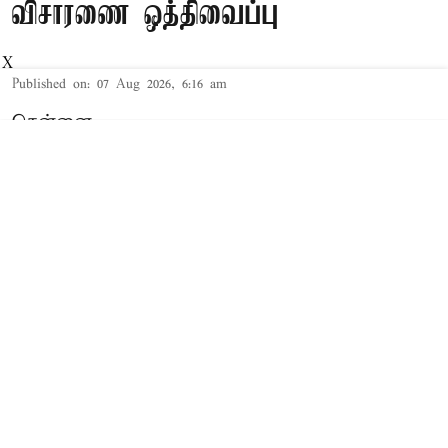
விசாரணை ஒத்திவைப்பு
X
Published on
:
07 Aug 2026, 6:16 am
சென்னை,
தமிழக முதல்-அமைச்சர் விஜய் மற்றும் அவரது
மனைவி சங்கீதா தொடர்பான விவாகரத்து வழக்கு
செங்கல்பட்டு கோர்ட்டில் விசாரணையில் உள்ளது.
விவாகரத்து கோரி மனு
த.வெ.க. தலைவரும், தமிழக முதல்-
அமைச்சருமான விஜய்க்கும், அவரது மனைவி
சங்கீதாவுக்கும் இடையே கருத்து வேறுபாடு
ஏற்பட்டதாக கூறப்பட்டநிலையில், சங்கீதா,
விவாகரத்து கோரி செங்கல்பட்டு குடும்ப நல
கோர்ட்டில் மனு தாக்கல் செய்தார்.