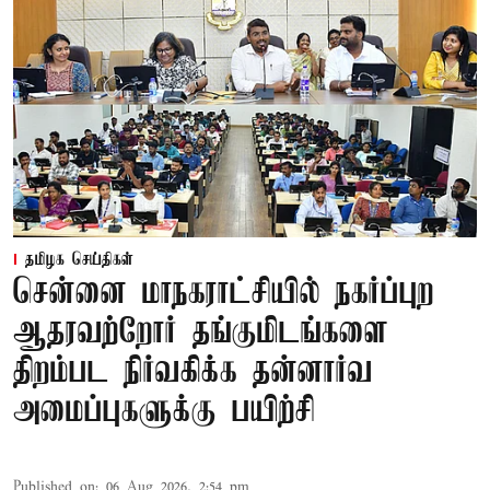
தமிழக செய்திகள்
சென்னை மாநகராட்சியில் நகர்ப்புற
ஆதரவற்றோர் தங்குமிடங்களை
திறம்பட நிர்வகிக்க தன்னார்வ
அமைப்புகளுக்கு பயிற்சி
Published on
:
06 Aug 2026, 2:54 pm