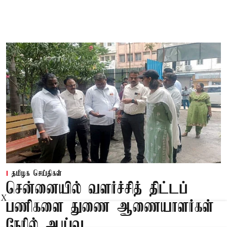
தமிழக செய்திகள்
சென்னையில் வளர்ச்சித் திட்டப்
X
பணிகளை துணை ஆணையாளர்கள்
நேரில் ஆய்வு