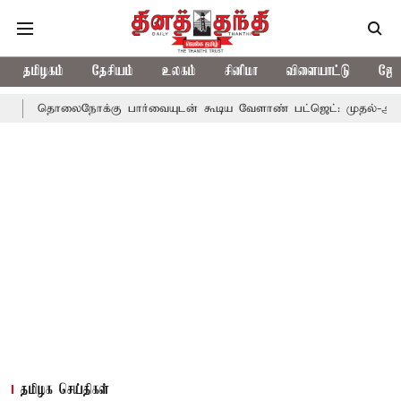
தமிழகம்
தேசியம்
உலகம்
சினிமா
விளையாட்டு
ஜோத
ோக்கு பார்வையுடன் கூடிய வேளாண் பட்ஜெட்: முதல்-அமைச்சர் விஜய்
தமிழக செய்திகள்