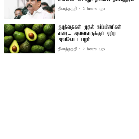
தினத்தந்தி
2 hours ago
குழந்தைகள் முதல் கர்ப்பிணிகள்
வரை... அனைவருக்கும் ஏற்ற
அவகோடா பழம்
தினத்தந்தி
2 hours ago