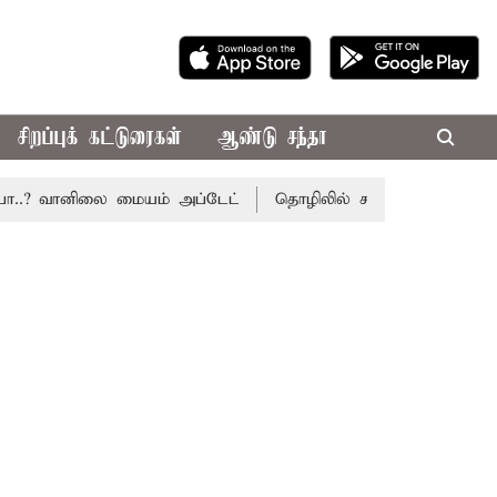
சிறப்புக் கட்டுரைகள்
ஆண்டு சந்தா
? வானிலை மையம் அப்டேட்
தொழிலில் சாதனை படைக்க வாய்ப்பு