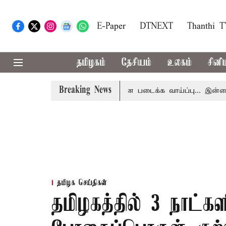
E-Paper
DTNEXT
Thanthi 
தமிழகம்
தேசியம்
உலகம்
சினி
Breaking News
 அப்டேட்
தொழிலில் சாதனை படைக்க வாய்ப்பு... இன்றைய ராச
தமிழக செய்திகள்
தமிழகத்தில் 3 நாட்கள