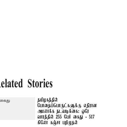
elated Stories
தமிழகத்தில்
போதைப்பொருட்களுக்கு எதிரான
அமலாக்க நடவடிக்கை: ஒரே
வாரத்தில் 255 பேர் கைது - 517
கிலோ கஞ்சா பறிமுதல்