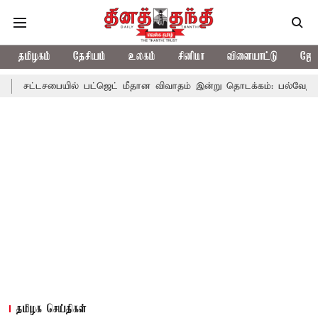
தமிழகம்
தேசியம்
உலகம்
சினிமா
விளையாட்டு
ஜோத
ட்டசபையில் பட்ஜெட் மீதான விவாதம் இன்று தொடக்கம்: பல்வேறு பிரச்சின
தமிழக செய்திகள்