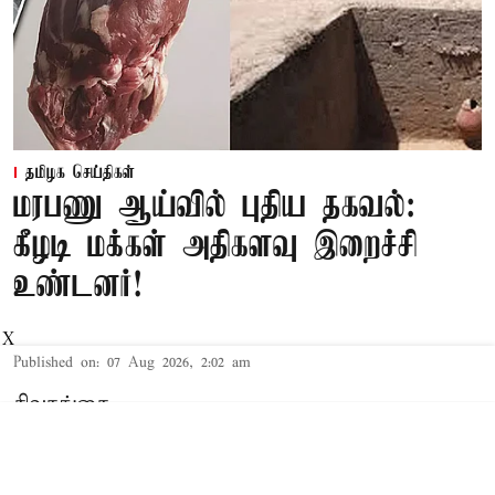
தமிழக செய்திகள்
மரபணு ஆய்வில் புதிய தகவல்:
கீழடி மக்கள் அதிகளவு இறைச்சி
உண்டனர்!
X
Published on
:
07 Aug 2026, 2:02 am
சிவகங்கை,
கீழடியில், 2014 முதல் அகழாய்வு நடந்து
வந்தாலும், 2021ல் கொந்தகையில் அகழாய்வு