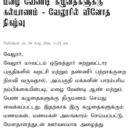
மழை வேண்டி கழுதைகளுக்கு
கல்யாணம் - வேலூரில் வினோத
நிகழ்வு
Published on
:
09 Aug 2026, 11:22 am
வேலூர்,
வேலூர் மாவட்டம் ஒடுகத்தூர் சுற்றுவட்டார
பகுதிகளில் வறட்சி மற்றும் தண்ணீர் பற்றாக்குறை
நிலவி வருவதால், அப்பகுதி மக்களின் பாரம்பரிய
நம்பிக்கையின்படி, மழை வேண்டி ஆண் மற்றும்
பெண் கழுதைகளுக்கு திருமணம் செய்து
வைக்கப்பட்டது. இதற்காக இரு கழுதைகளுக்கும்
மணமகன், மணமகள் அலங்காரம் செய்யப்பட்டு,
மேளதாளத்துடன் ஊர்வலமாக அழைத்து