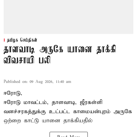
தமிழக செய்திகள்
தாளவாடி அருகே யானை தாக்கி
விவசாயி பலி
Published on
:
09 Aug 2026, 11:40 am
ஈரோடு,
ஈரோடு மாவட்டம்,
தாளவாடி
, ஜீரகள்ளி
வனச்சரகத்துக்கு உட்பட்ட காமையன்புரம் அருகே
ஒற்றை காட்டு
யானை தாக்கி
யதில்