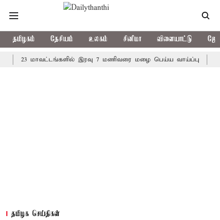
தமிழகம்
தேசியம்
உலகம்
சினிமா
விளையாட்டு
ஜோத
23 மாவட்டங்களில் இரவு 7 மணிவரை மழை பெய்ய வாய்ப்பு
கொரிய ப
தமிழக செய்திகள்