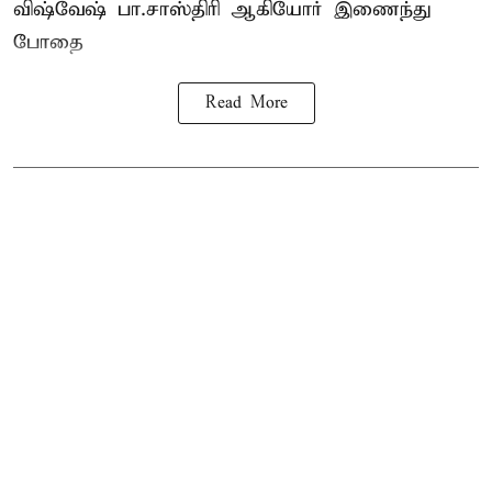
விஷ்வேஷ் பா.சாஸ்திரி ஆகியோர் இணைந்து
போதை
Read More