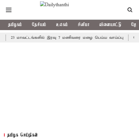
தமிழகம்
தேசியம்
உலகம்
சினிமா
விளையாட்டு
ஜோத
3 மாவட்டங்களில் இரவு 7 மணிவரை மழை பெய்ய வாய்ப்பு
கொரிய பேட
தமிழக செய்திகள்