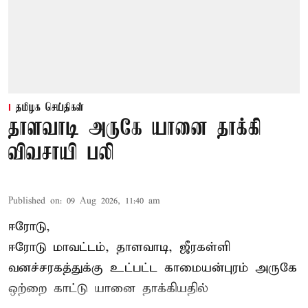
தமிழக செய்திகள்
தாளவாடி அருகே யானை தாக்கி
விவசாயி பலி
Published on
:
09 Aug 2026, 11:40 am
ஈரோடு,
ஈரோடு மாவட்டம்,
தாளவாடி
, ஜீரகள்ளி
வனச்சரகத்துக்கு உட்பட்ட காமையன்புரம் அருகே
ஒற்றை காட்டு
யானை தாக்கி
யதில்