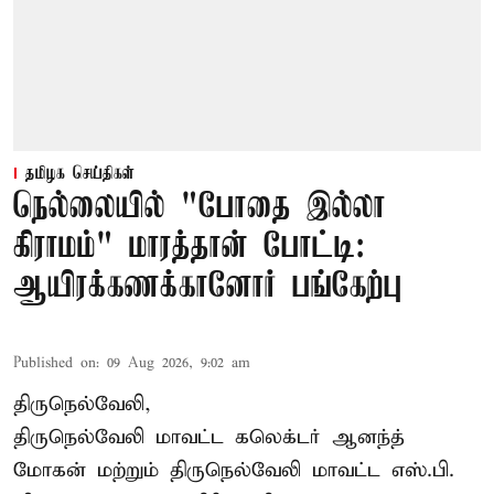
தமிழக செய்திகள்
நெல்லையில் "போதை இல்லா
கிராமம்" மாரத்தான் போட்டி:
ஆயிரக்கணக்கானோர் பங்கேற்பு
Published on
:
09 Aug 2026, 9:02 am
திருநெல்வேலி,
திருநெல்வேலி
மாவட்ட கலெக்டர் ஆனந்த்
மோகன் மற்றும் திருநெல்வேலி மாவட்ட எஸ்.பி.