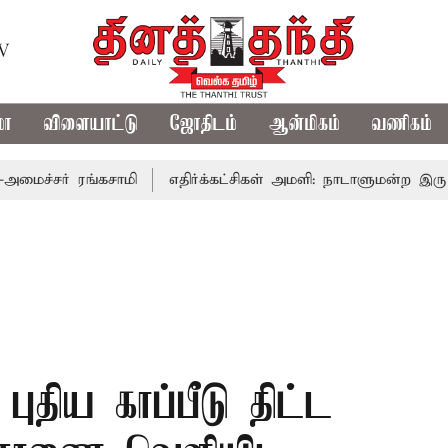
TV
மா
விளையாட்டு
ஜோதிடம்
ஆன்மிகம்
வணிகம்
சர் ரங்கசாமி
எதிர்க்கட்சிகள் அமளி: நாடாளுமன்ற இரு அவைக
புதிய காப்பீடு திட்ட