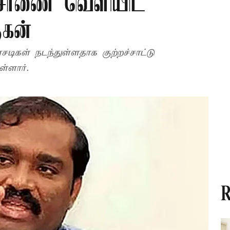
அரசாணை வெளியிட
ுகன்
சடிகள் நடந்துள்ளதாக குற்றச்சாட்டு
்ளார்.
R