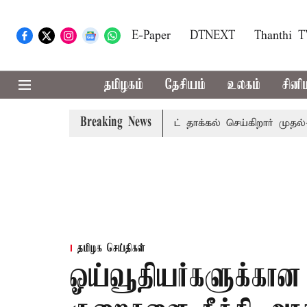
E-Paper
DTNEXT
Thanthi 
தமிழகம்
தேசியம்
உலகம்
சினி
Breaking News
ையில் வரும் 24ம் தேதி பட்ஜெட் தாக்கல் செய்கிறார் முதல்-அமைச்
தமிழக செய்திகள்
ஓய்வூதியர்களுக்கான 