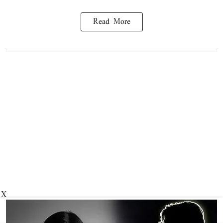
Read More
X