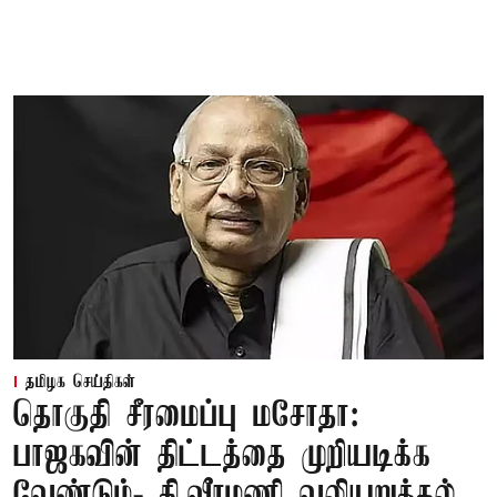
தமிழக செய்திகள்
தொகுதி சீரமைப்பு மசோதா:
பாஜகவின் திட்டத்தை முறியடிக்க
வேண்டும்- கி.வீரமணி வலியுறுத்தல்