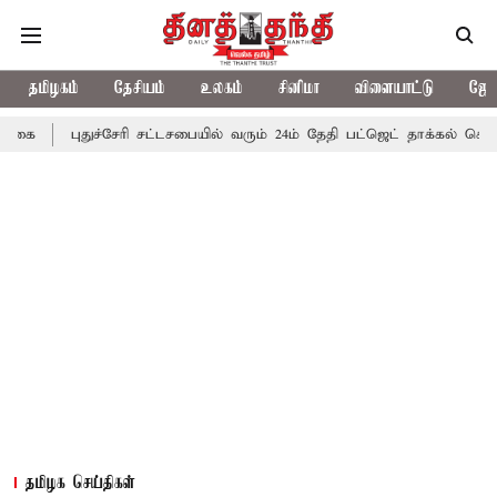
தமிழகம்
தேசியம்
உலகம்
சினிமா
விளையாட்டு
ஜோத
ுதுச்சேரி சட்டசபையில் வரும் 24ம் தேதி பட்ஜெட் தாக்கல் செய்கிறார் முதல
தமிழக செய்திகள்