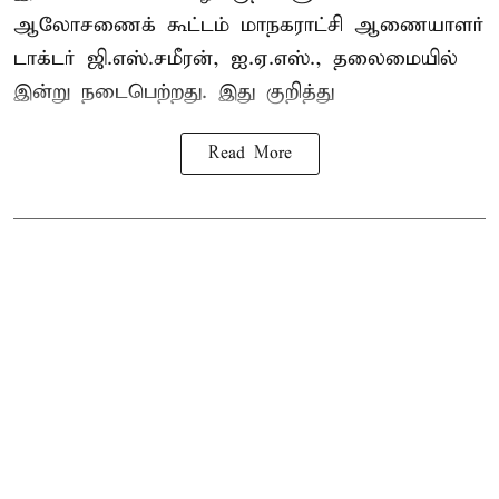
ஆலோசணைக் கூட்டம் மாநகராட்சி ஆணையாளர்
டாக்டர் ஜி.எஸ்.சமீரன், ஐ.ஏ.எஸ்., தலைமையில்
இன்று நடைபெற்றது. இது குறித்து
Read More