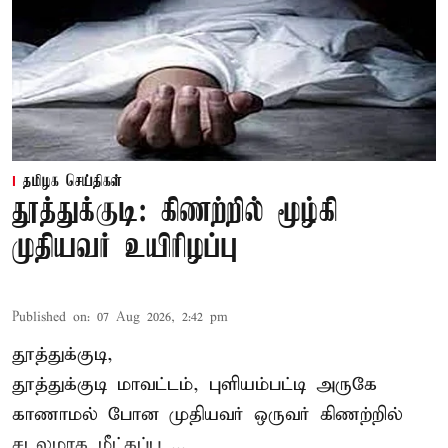
தமிழக செய்திகள்
தூத்துக்குடி: கிணற்றில் மூழ்கி
முதியவர் உயிரிழப்பு
Published on
:
07 Aug 2026, 2:42 pm
தூத்துக்குடி,
தூத்துக்குடி
மாவட்டம், புளியம்பட்டி அருகே
காணாமல் போன
முதியவர்
ஒருவர் கிணற்றில்
சடலமாக மீட்கப்ப ...