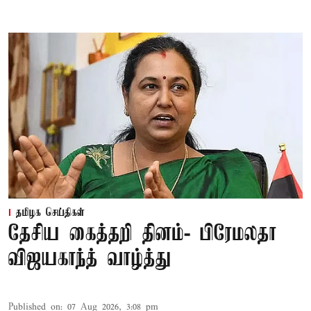
தமிழக செய்திகள்
தேசிய கைத்தறி தினம்- பிரேமலதா
விஜயகாந்த் வாழ்த்து
Published on
:
07 Aug 2026, 3:08 pm