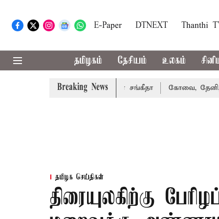
E-Paper
DTNEXT
Thanthi 
தமிழகம்
தேசியம்
உலகம்
சினி
Breaking News
்து வழக்கை வாபஸ் பெற்றார் சங்கீதா
கோவை, தேனி,நீலகிரி 
தமிழக செய்திகள்
திரையுலகிற்கு பேரிழப்