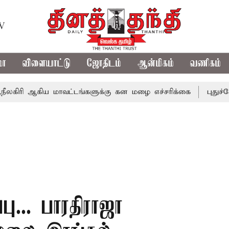
TV
மா
விளையாட்டு
ஜோதிடம்
ஆன்மிகம்
வணிகம்
ஆகிய மாவட்டங்களுக்கு கன மழை எச்சரிக்கை
புதுச்சேரி சட்
பு... பாரதிராஜா