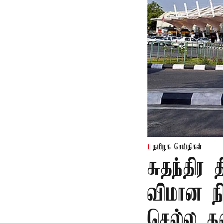
தமிழக செய்திகள்
சுதந்தி
விமான ந
செல்ல 