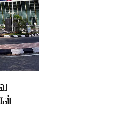
வை
கள்