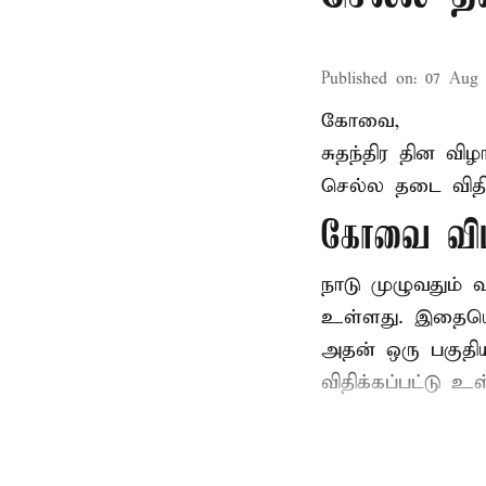
Published on
:
07 Aug 
கோவை,
சுதந்திர தின வ
செல்ல தடை விதிக
கோவை விம
நாடு முழுவதும்
உள்ளது. இதையொட்
அதன் ஒரு பகுதி
விதிக்கப்பட்டு 