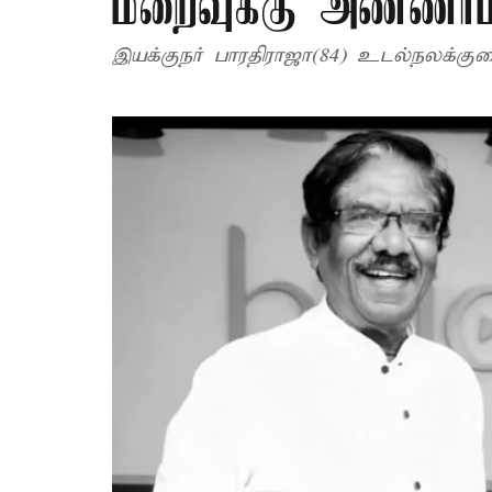
மறைவுக்கு அண்ணா
இயக்குநர் பாரதிராஜா(84) உடல்நலக்க