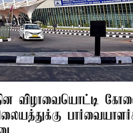
ர தின விழாவையொட்டி கோ
ிலையத்துக்கு பார்வையாளர்
தடை